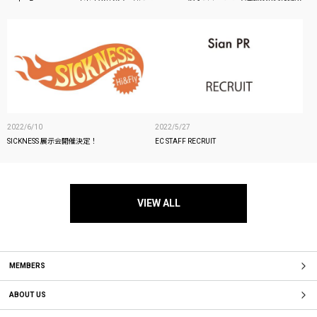
2022/6/10
2022/5/27
SICKNESS 展示会開催決定！
EC STAFF RECRUIT
VIEW ALL
MEMBERS
ABOUT US